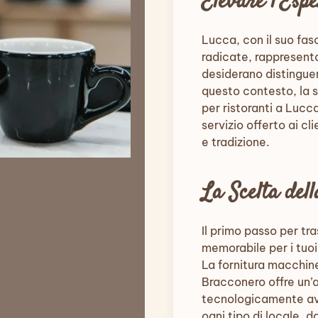
Elevare l’Esp
Lucca, con il suo fasc
radicate, rappresenta 
desiderano distinguer
questo contesto, la s
per ristoranti a Lucc
servizio offerto ai c
e tradizione.
La Scelta del
Il primo passo per t
memorabile per i tuoi
La fornitura macchine
Bracconero offre un’
tecnologicamente ava
ogni tipo di locale, d