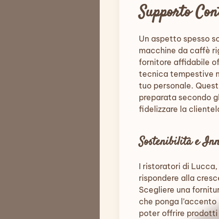
Supporto Con
Un aspetto spesso sot
macchine da caffè ri
fornitore affidabile 
tecnica tempestive m
tuo personale. Questo
preparata secondo gl
fidelizzare la cliente
Sostenibilità e In
I ristoratori di Lucca
rispondere alla cresc
Scegliere una fornitu
che ponga l’accento s
poter offrire prodott