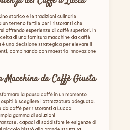
erienza del Caffè a Lucca
ino storico e le tradizioni culinarie
un terreno fertile per i ristoranti che
si offrendo esperienze di caffè superiori. In
celta di una fornitura macchine da caffè
a è una decisione strategica per elevare il
lienti, combinando con maestria innovazione
la Macchina da Caffè Giusta
rasformare la pausa caffè in un momento
 ospiti è scegliere l’attrezzatura adeguata.
 da caffè per ristoranti a Lucca
ampia gamma di soluzioni
nzate, capaci di soddisfare le esigenze di
al piccolo bistrò alla grande struttura