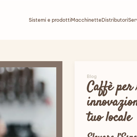
Sistemi e prodotti
Macchinette
Distributori
Ser
Blog
Caffè per 
innovazion
tuo locale