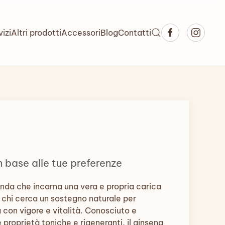
vizi
Altri prodotti
Accessori
Blog
Contatti
n base alle tue preferenze
anda che incarna una vera e propria carica
r chi cerca un sostegno naturale per
a con vigore e vitalità. Conosciuto e
 proprietà toniche e rigeneranti, il ginseng