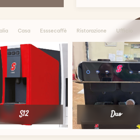
alia
Casa
Esssecaffè
Ristorazione
Ufficio
S12
Duo