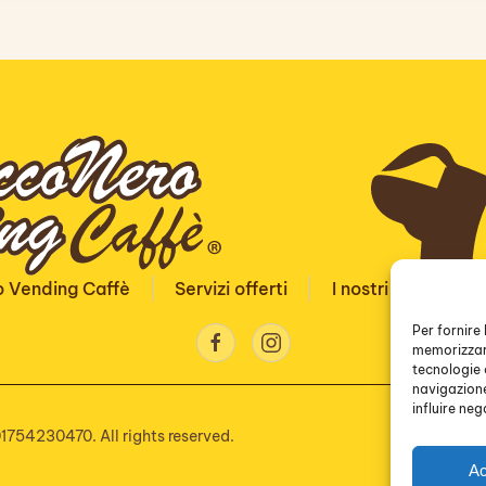
 Vending Caffè
Servizi offerti
I nostri prodotti
Per fornire
memorizzare
tecnologie 
navigazione
influire ne
1754230470. All rights reserved.
Ac