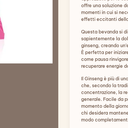
offre una soluzione 
momenti in cui si nec
effetti eccitanti dell
Questa bevanda si dis
sapientemente la dol
ginseng, creando un’
È perfetta per inizia
come pausa rinvigoren
recuperare energie dop
Il Ginseng è più di un
che, secondo la tradi
concentrazione, la re
generale. Facile da p
momento della giornat
chi desidera mantener
modo completamente